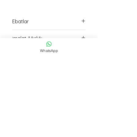
Ebatlar
12cm boy 6cm en ölçülerindedir
imalat Ağırlığı
160
WhatsApp
İmalat Süresi
13
Teslimat
15:30 kadar verilen siparişller Aynı
Gün Kargo