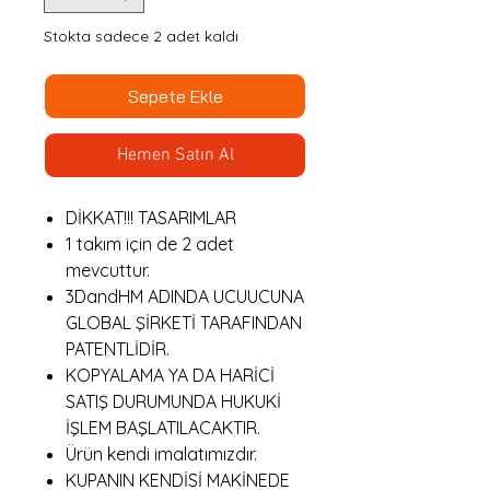
Stokta sadece 2 adet kaldı
Sepete Ekle
Hemen Satın Al
DİKKAT!!! TASARIMLAR
1 takım için de 2 adet
mevcuttur.
3DandHM ADINDA UCUUCUNA
GLOBAL ŞİRKETİ TARAFINDAN
PATENTLİDİR.
KOPYALAMA YA DA HARİCİ
SATIŞ DURUMUNDA HUKUKİ
İŞLEM BAŞLATILACAKTIR.
Ürün kendi imalatımızdır.
KUPANIN KENDİSİ MAKİNEDE