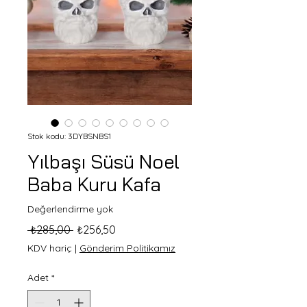
Stok kodu: 3DYBSNBS1
Yılbaşı Süsü Noel
Baba Kuru Kafa
Değerlendirme yok
Normal
İndirimli
 ₺285,00 
₺256,50
Fiyat
Fiyat
KDV hariç
|
Gönderim Politikamız
Adet
*