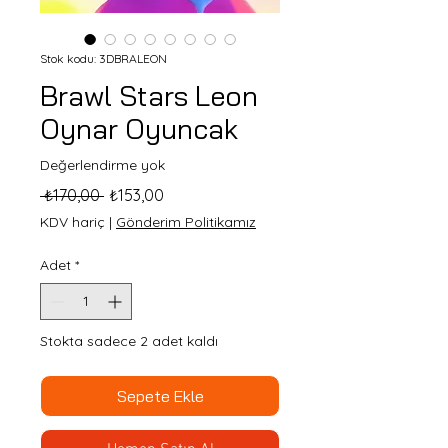
Stok kodu: 3DBRALEON
Brawl Stars Leon
Oynar Oyuncak
Değerlendirme yok
Normal
İndirimli
 ₺170,00 
₺153,00
Fiyat
Fiyat
KDV hariç
|
Gönderim Politikamız
Adet
*
Stokta sadece 2 adet kaldı
Sepete Ekle