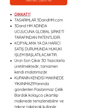
Hemen Satın Al
DİKKAT!!!
TASARIMLAR 3DandHM.com
3Dand HM ADINDA
UCUUCUNA GLOBAL ŞİRKETİ
TARAFINDAN PATENTLİDİR.
KOPYALAMA YA DA HARİCİ
SATIŞ DURUMUNDA HUKUKİ
İŞLEM BAŞLATILACAKTIR.
Ürün Son Çıkar 3D Yazıcılarla
üretilmektedir, tamamen
kendi imalatımızdır.
KUPANIN KENDİSİ MAKİNEDE
YIKANMAZ!!!Yanında
gönderilen Paslanmaz Çelik
Bardak kolayca çıkartılıp
makinede temizlenebilinir ve
tekrar takılarak kullanılır.