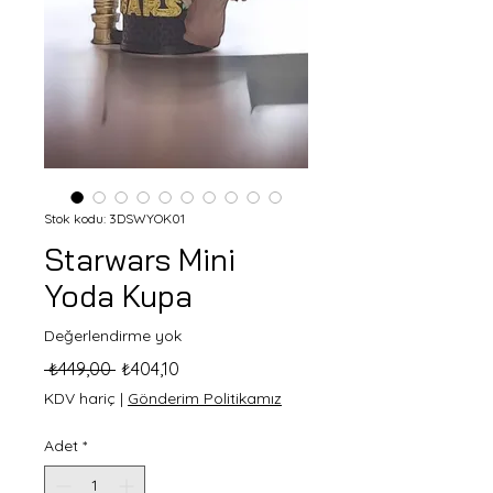
Stok kodu: 3DSWYOK01
Starwars Mini
Yoda Kupa
Değerlendirme yok
Normal
İndirimli
 ₺449,00 
₺404,10
Fiyat
Fiyat
KDV hariç
|
Gönderim Politikamız
Adet
*