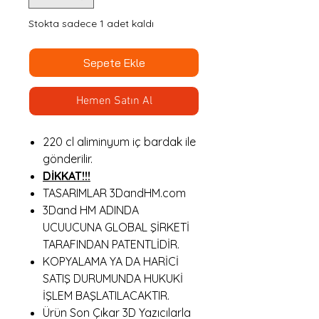
Stokta sadece 1 adet kaldı
Sepete Ekle
Hemen Satın Al
220 cl aliminyum iç bardak ile
gönderilir.
DİKKAT!!!
TASARIMLAR 3DandHM.com
3Dand HM ADINDA
UCUUCUNA GLOBAL ŞİRKETİ
TARAFINDAN PATENTLİDİR.
KOPYALAMA YA DA HARİCİ
SATIŞ DURUMUNDA HUKUKİ
İŞLEM BAŞLATILACAKTIR.
Ürün Son Çıkar 3D Yazıcılarla