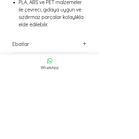
PLA, ABS ve PET malzemeler
ile çevreci, gıdaya uygun ve
sızdırmaz parçalar kolaylıkla
elde edilebilir.
Ebatlar
10.5 cm uzunluk 18 cm genişlik
imalat Ağırlığı
ölçüsündedir
WhatsApp
190 gr
İmalat Süresi
16 saat
Kargo
15:30 kadar verilen siparişller Aynı
Gün Kargo