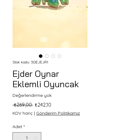
Stok kodu: 3DEJEJR1
Ejder Oynar
Eklemli Oyuncak
Değerlendirme yok
Normal
İndirimli
 ₺269,00 
₺242,10
Fiyat
Fiyat
KDV hariç
|
Gönderim Politikamız
Adet
*