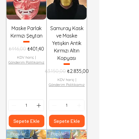
Maske Parlak
Samuray Kask
Kırmızı Şeytan
ve Maske
Yetişkin Antik
Normal Fiyat
İndirimli Fiyat
₺446,00
₺401,40
Kırmızı Altın
KDV hariç
|
Kopyası
Gönderim Politikamız
Normal Fiyat
İndirimli Fiyat
₺3.150,00
₺2.835,00
KDV hariç
|
Gönderim Politikamız
Sepete Ekle
Sepete Ekle
Popüler
Popüler