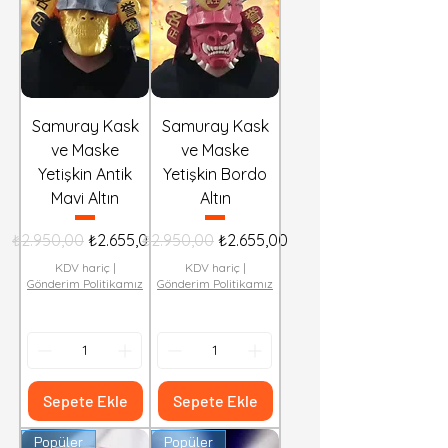
Samuray Kask
Samuray Kask
ve Maske
ve Maske
Yetişkin Antik
Yetişkin Bordo
Mavi Altın
Altın
Normal Fiyat
İndirimli Fiyat
Normal Fiyat
İndirimli Fiyat
₺2.950,00
₺2.655,00
₺2.950,00
₺2.655,00
KDV hariç
|
KDV hariç
|
Gönderim Politikamız
Gönderim Politikamız
Sepete Ekle
Sepete Ekle
Popüler
Popüler