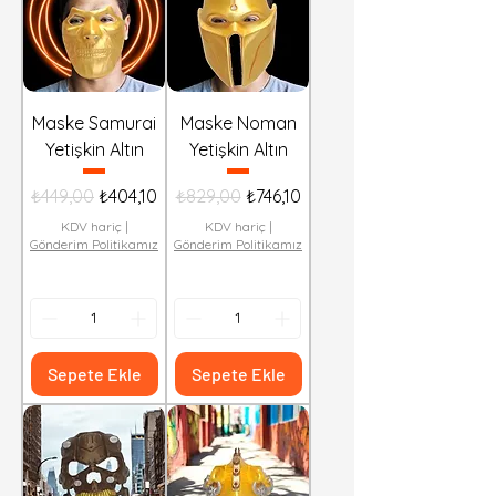
Maske Samurai
Maske Noman
Yetişkin Altın
Yetişkin Altın
Normal Fiyat
İndirimli Fiyat
Normal Fiyat
İndirimli Fiyat
₺449,00
₺404,10
₺829,00
₺746,10
KDV hariç
|
KDV hariç
|
Gönderim Politikamız
Gönderim Politikamız
Sepete Ekle
Sepete Ekle