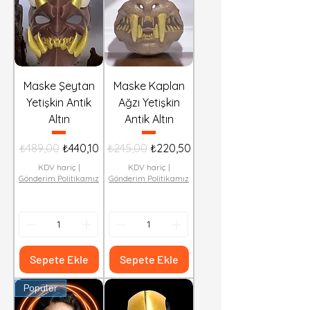
Maske Şeytan
Maske Kaplan
Yetişkin Antik
Ağzı Yetişkin
Altın
Antik Altın
Normal Fiyat
İndirimli Fiyat
Normal Fiyat
İndirimli Fiyat
₺489,00
₺440,10
₺245,00
₺220,50
KDV hariç
|
KDV hariç
|
Gönderim Politikamız
Gönderim Politikamız
Sepete Ekle
Sepete Ekle
Popüler