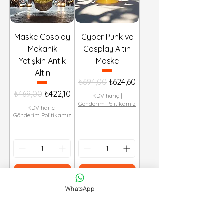
Maske Cosplay
Cyber Punk ve
Mekanik
Cosplay Altın
Yetişkin Antik
Maske
Altın
Normal Fiyat
İndirimli Fiyat
₺694,00
₺624,60
Normal Fiyat
İndirimli Fiyat
₺469,00
₺422,10
KDV hariç
|
Gönderim Politikamız
KDV hariç
|
Gönderim Politikamız
Sepete Ekle
Sepete Ekle
WhatsApp