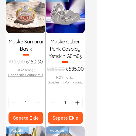
Maske Samurai
Maske Cyber
Basik
Punk Cosplay
Yetişkin Gümüş
Normal Fiyat
İndirimli Fiyat
₺167,00
₺150,30
Normal Fiyat
İndirimli Fiyat
₺650,00
₺585,00
KDV hariç
|
Gönderim Politikamız
KDV hariç
|
Gönderim Politikamız
Sepete Ekle
Sepete Ekle
Popüler
Popüler