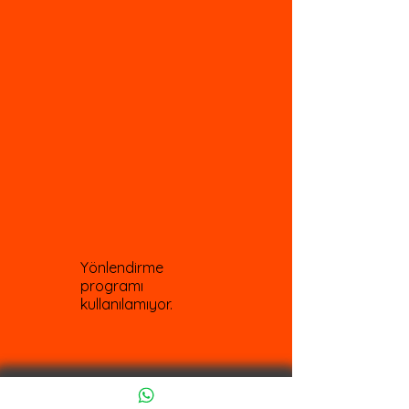
Yönlendirme
programı
kullanılamıyor.
©2019 Ucu Ucuna ve 3DandHM. Tüm hakları
saklıdır