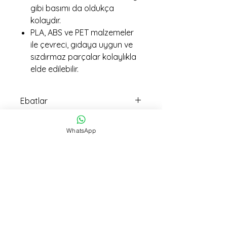
gibi basımı da oldukça
kolaydır.
PLA, ABS ve PET malzemeler
ile çevreci, gıdaya uygun ve
sızdırmaz parçalar kolaylıkla
elde edilebilir.
Ebatlar
18cm boy 17cm en ölçüsündedir
imalat Ağırlığı
WhatsApp
225 gr
İmalat Süresi
10 saat
Teslimat
15:30 kadar verilen siparişller Aynı
Gün Kargo