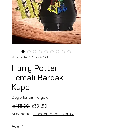
Stok kodu: 3DHPKAZK1
Harry Potter
Temalı Bardak
Kupa
Değerlendirme yok
Normal
İndirimli
 ₺435,00 
₺391,50
Fiyat
Fiyat
KDV hariç
|
Gönderim Politikamız
Adet
*