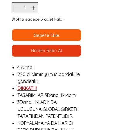
Stokta sadece 3 adet kaldı
Sepete Ekle
Hemen Satın Al
4 Armalı
220 cl aliminyum iç bardak ile
gönderilir.
DİKKAT!!!
TASARIMLAR 3DandHM.com
3Dand HM ADINDA
UCUUCUNA GLOBAL ŞİRKETİ
TARAFINDAN PATENTLİDİR.
KOPYALAMA YA DA HARİCİ