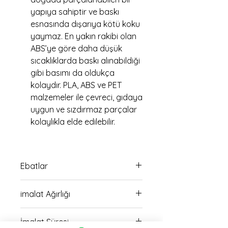
yapıya sahiptir ve baskı
esnasında dışarıya kötü koku
yaymaz. En yakın rakibi olan
ABS’ye göre daha düşük
sıcaklıklarda baskı alınabildiği
gibi basımı da oldukça
kolaydır. PLA, ABS ve PET
malzemeler ile çevreci, gıdaya
uygun ve sızdırmaz parçalar
kolaylıkla elde edilebilir.
Ebatlar
9cm yükseklik 17.5 cm en
imalat Ağırlığı
ölçüsündedir
120 gr
İmalat Süresi