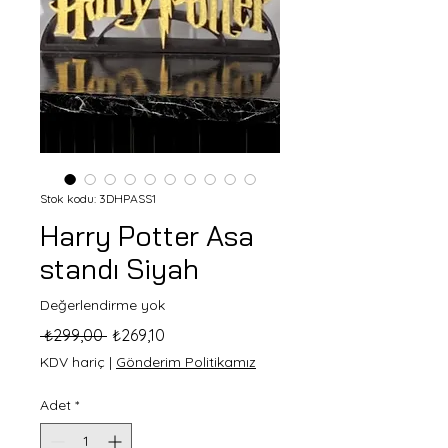
Stok kodu: 3DHPASS1
Harry Potter Asa
standı Siyah
Değerlendirme yok
Normal
İndirimli
 ₺299,00 
₺269,10
Fiyat
Fiyat
KDV hariç
|
Gönderim Politikamız
Adet
*