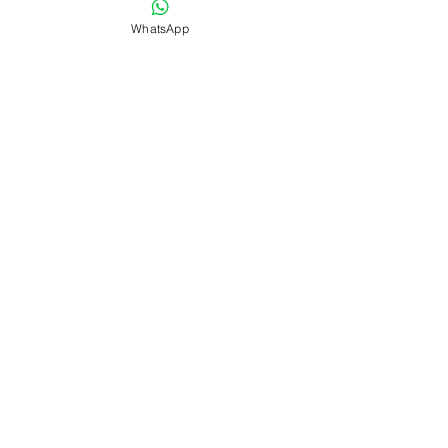
6 saat
WhatsApp
Teslimat
15:30 kadar verilen siparişller Aynı
Gün Kargo
Benzer Ürünler
En Popüler