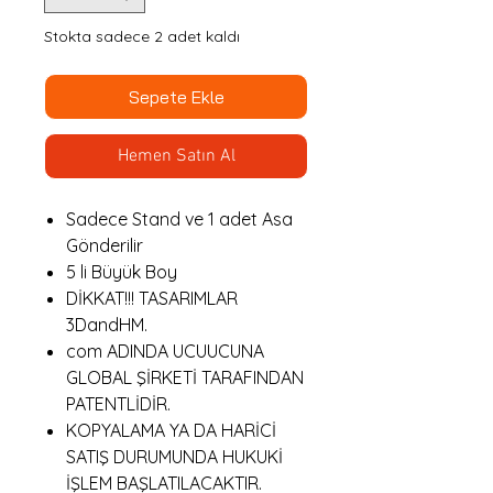
Stokta sadece 2 adet kaldı
Sepete Ekle
Hemen Satın Al
Sadece Stand ve 1 adet Asa
Gönderilir
5 li Büyük Boy
DİKKAT!!! TASARIMLAR
3DandHM.
com ADINDA UCUUCUNA
GLOBAL ŞİRKETİ TARAFINDAN
PATENTLİDİR.
KOPYALAMA YA DA HARİCİ
SATIŞ DURUMUNDA HUKUKİ
İŞLEM BAŞLATILACAKTIR.