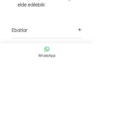
elde edilebilir.
Ebatlar
21cm boy 20 cm en ölçüsündedir
imalat Ağırlığı
WhatsApp
352 gr
İmalat Süresi
23 saat
Teslimat
15:30 kadar verilen siparişller Aynı
Gün Kargo