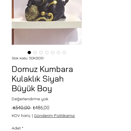
Stok kodu: 3DKDOS1
Domuz Kumbara
Kulaklık Siyah
Büyük Boy
Değerlendirme yok
Normal
İndirimli
 ₺540,00 
₺486,00
Fiyat
Fiyat
KDV hariç
|
Gönderim Politikamız
Adet
*