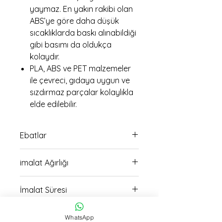
yaymaz. En yakın rakibi olan
ABS’ye göre daha düşük
sıcaklıklarda baskı alınabildiği
gibi basımı da oldukça
kolaydır.
PLA, ABS ve PET malzemeler
ile çevreci, gıdaya uygun ve
sızdırmaz parçalar kolaylıkla
elde edilebilir.
Ebatlar
10cm uzunluğunda 15cm genişlik
imalat Ağırlığı
ölçülerindedir
199 gr
İmalat Süresi
6 saat
Teslimat
WhatsApp