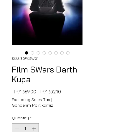
SKU: 3DFKSW01
Film SWars Darth
Kupa
Regular
Sale
 TRY 369.00 
TRY 332.10
Price
Price
Excluding Sales Tax
|
Gönderim Politikamız
Quantity
*