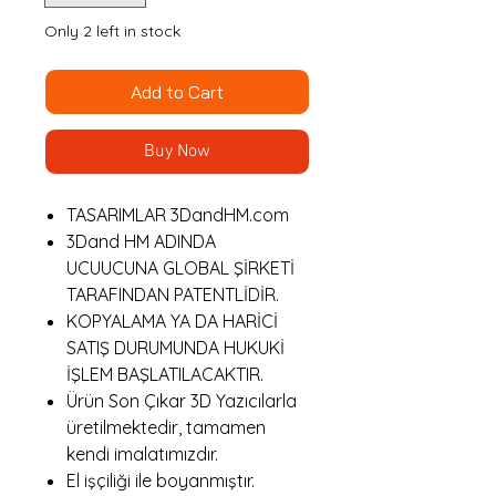
Only 2 left in stock
Add to Cart
Buy Now
TASARIMLAR 3DandHM.com
3Dand HM ADINDA
UCUUCUNA GLOBAL ŞİRKETİ
TARAFINDAN PATENTLİDİR.
KOPYALAMA YA DA HARİCİ
SATIŞ DURUMUNDA HUKUKİ
İŞLEM BAŞLATILACAKTIR.
Ürün Son Çıkar 3D Yazıcılarla
üretilmektedir, tamamen
kendi imalatımızdır.
El işçiliği ile boyanmıştır.