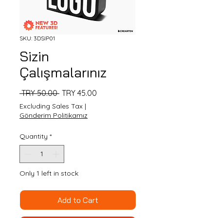
SKU: 3DSIP01
Sizin
Çalışmalarınız
Regular
Sale
 TRY 50.00 
TRY 45.00
Price
Price
Excluding Sales Tax
|
Gönderim Politikamız
Quantity
*
Only 1 left in stock
Add to Cart