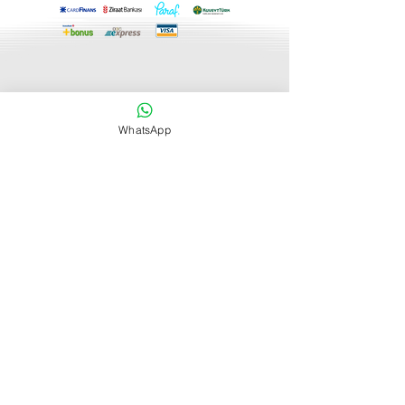
yapabileceklerine ikna etmek için en
iyi yol, gönderim politikanız
hakkında net bilgiler vermektir.
Related Products
WhatsApp
En Popüler
Brawl
Stars