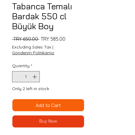
Tabanca Temalı
Bardak 550 cl
Büyük Boy
Regular
Sale
 TRY 650.00 
TRY 585.00
Price
Price
Excluding Sales Tax
|
Gönderim Politikamız
Quantity
*
Only 2 left in stock
Add to Cart
Buy Now