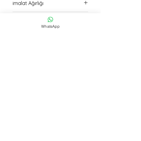
imalat Ağırlığı
335 gr
İmalat Süresi
WhatsApp
15 saat
Teslimat
15:30 kadar verilen siparişller Aynı
Gün Kargo
Related Products