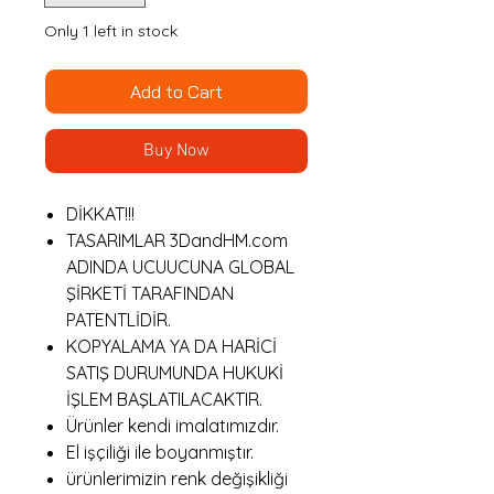
Only 1 left in stock
Add to Cart
Buy Now
DİKKAT!!!
TASARIMLAR 3DandHM.com
ADINDA UCUUCUNA GLOBAL
ŞİRKETİ TARAFINDAN
PATENTLİDİR.
KOPYALAMA YA DA HARİCİ
SATIŞ DURUMUNDA HUKUKİ
İŞLEM BAŞLATILACAKTIR.
Ürünler kendi imalatımızdır.
El işçiliği ile boyanmıştır.
ürünlerimizin renk değişikliği