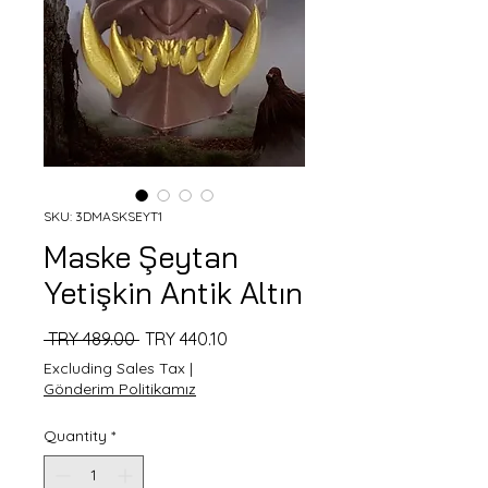
SKU: 3DMASKSEYT1
Maske Şeytan
Yetişkin Antik Altın
Regular
Sale
 TRY 489.00 
TRY 440.10
Price
Price
Excluding Sales Tax
|
Gönderim Politikamız
Quantity
*