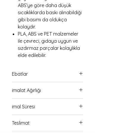
ABS’ye göre daha düşük
sıcaklıklarda baskı alınabildiği
gibi basımı da oldukça
kolaydır.
PLA, ABS ve PET malzemeler
ile çevreci, gıdaya uygun ve
sızdırmaz parçalar kolaylıkla
elde edilebilir.
Ebatlar
25cm boy 17 cm en ölçülerindedir.
imalat Ağırlığı
385 gr
imal Süresi
14 saat
Teslimat