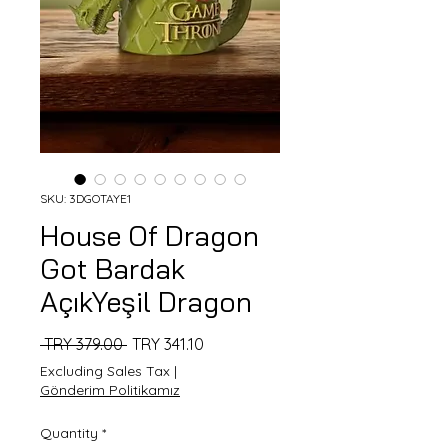
SKU: 3DGOTAYE1
House Of Dragon
Got Bardak
AçıkYeşil Dragon
Regular
Sale
 TRY 379.00 
TRY 341.10
Price
Price
Excluding Sales Tax
|
Gönderim Politikamız
Quantity
*