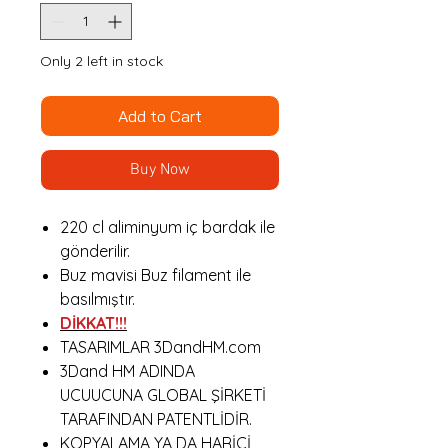
Only 2 left in stock
Add to Cart
Buy Now
220 cl aliminyum iç bardak ile
gönderilir.
Buz mavisi Buz filament ile
basılmıştır.
DİKKAT!!!
TASARIMLAR 3DandHM.com
3Dand HM ADINDA
UCUUCUNA GLOBAL ŞİRKETİ
TARAFINDAN PATENTLİDİR.
KOPYALAMA YA DA HARİCİ