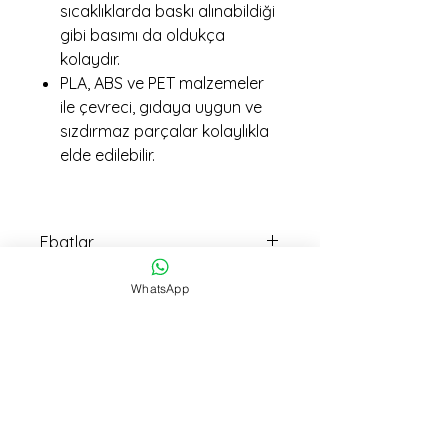
sıcaklıklarda baskı alınabildiği
gibi basımı da oldukça
kolaydır.
PLA, ABS ve PET malzemeler
ile çevreci, gıdaya uygun ve
sızdırmaz parçalar kolaylıkla
elde edilebilir.
Ebatlar
10cm boy 20cm en ölçüsündedir
WhatsApp
imalat Ağırlığı
180 gr
İmalat Süresi
9 saat
Teslimat
15:30 kadar verilen siparişller Aynı