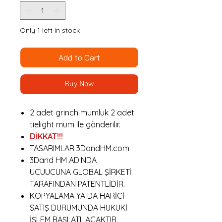
Only 1 left in stock
Add to Cart
Buy Now
2 adet grinch mumluk 2 adet
tielight mum ile gönderilir.
DİKKAT!!!
TASARIMLAR 3DandHM.com
3Dand HM ADINDA
UCUUCUNA GLOBAL ŞİRKETİ
TARAFINDAN PATENTLİDİR.
KOPYALAMA YA DA HARİCİ
SATIŞ DURUMUNDA HUKUKİ
İŞLEM BAŞLATILACAKTIR.