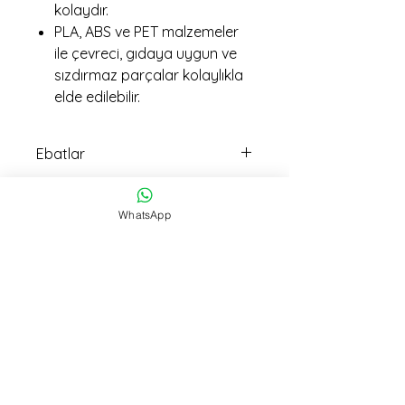
kolaydır.
PLA, ABS ve PET malzemeler
ile çevreci, gıdaya uygun ve
sızdırmaz parçalar kolaylıkla
elde edilebilir.
Ebatlar
14cm boy 7cm en ölçülerindedir
Ağırlık
(her ikiside aynı ölçüdedir)
WhatsApp
187 gr (2 li toplam ölçü)
İmalat Süresi
7 saat
Teslimat
15:30 kadar verilen siparişller Aynı
Gün Kargo