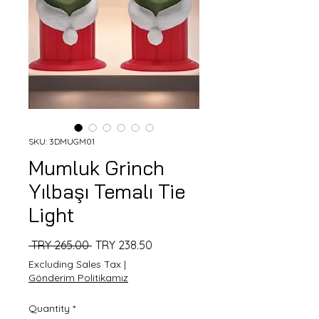
SKU: 3DMUGM01
Mumluk Grinch
Yılbaşı Temalı Tie
Light
Regular
Sale
 TRY 265.00 
TRY 238.50
Price
Price
Excluding Sales Tax
|
Gönderim Politikamız
Quantity
*