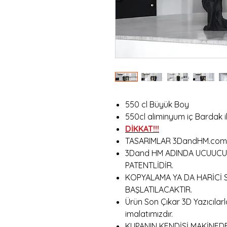
550 cl Büyük Boy
550cl aliminyum iç Bardak il
DİKKAT!!!
TASARIMLAR 3DandHM.com
3Dand HM ADINDA UCUUCU
PATENTLİDİR.
KOPYALAMA YA DA HARİCİ 
BAŞLATILACAKTIR.
Ürün Son Çıkar 3D Yazıcılar
imalatımızdır.
KUPANIN KENDİSİ MAKİNEDE 