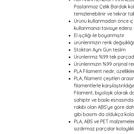
Paslanmaz Çelik Bardak kol
temizlenebilinir ve tekrar takı
Ürünü kullanmadan önce iç 
kullanmanızı tavsiye ederiz.
El işçiliği ile boyanmıştır.
ürünlerimizin renk değişikliği
Stoktan Aynı Gün teslim
Ürünlerimiz %99 tek parçadı
Ürünlerimizin %99 orijinal r
PLA Filament nedir, özellikler
PLA, filament çeşitleri aras
filamentlerle karşılaştırıldı
Filament, biyolojik olarak 
sahiptir ve baskı esnasınd
rakibi olan ABS’ye göre daha
gibi basımı da oldukça kolay
PLA, ABS ve PET malzemeler
sızdırmaz parçalar kolaylıkla 