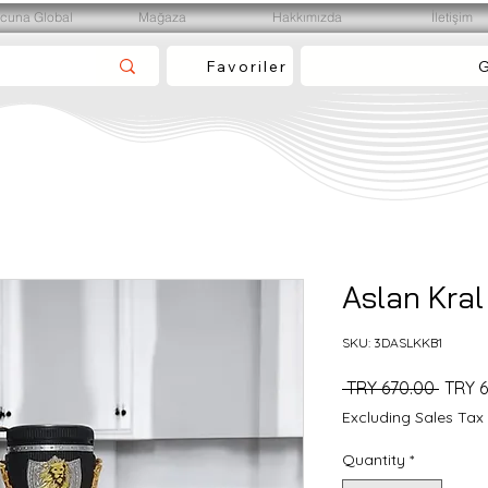
cuna Global
Mağaza
Hakkımızda
İletişim
Favoriler
G
Aslan Kral
SKU: 3DASLKKB1
Regul
 TRY 670.00 
TRY 
Price
Excluding Sales Tax
Quantity
*