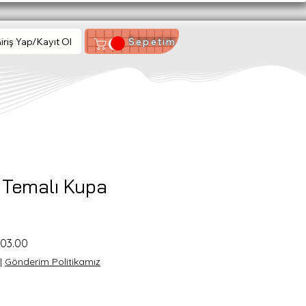
iriş Yap/Kayıt Ol
Sepetim
 Temalı Kupa
ar
Sale
603.00
Price
|
Gönderim Politikamız