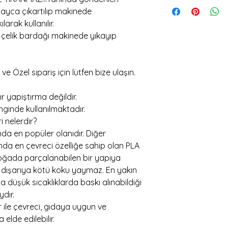
15:30 kadar verilen 
ayca çıkartılıp makinede
larak kullanılır.
çelik bardağı makinede yıkayıp
 ve Özel sipariş için lütfen bize ulaşın.
r yapıştırma değildir.
enginde kullanılmaktadır.
i nelerdir?
ında en popüler olanıdır. Diğer
ğında en çevreci özelliğe sahip olan PLA
doğada parçalanabilen bir yapıya
a dışarıya kötü koku yaymaz. En yakın
 düşük sıcaklıklarda baskı alınabildiği
dır.
 ile çevreci, gıdaya uygun ve
elde edilebilir.