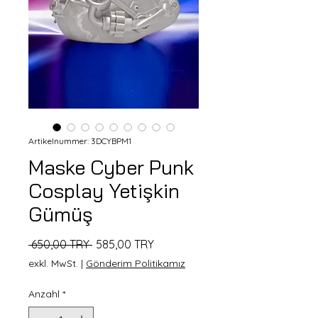
Artikelnummer: 3DCYBPM1
Maske Cyber Punk
Cosplay Yetişkin
Gümüş
Standardpreis
Sale-
 650,00 TRY 
585,00 TRY
Preis
exkl. MwSt.
|
Gönderim Politikamız
Anzahl
*