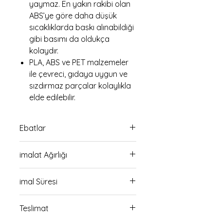
yaymaz. En yakın rakibi olan
ABS’ye göre daha düşük
sıcaklıklarda baskı alınabildiği
gibi basımı da oldukça
kolaydır.
PLA, ABS ve PET malzemeler
ile çevreci, gıdaya uygun ve
sızdırmaz parçalar kolaylıkla
elde edilebilir.
Ebatlar
13cm boy 18cm en ölçüsündedir
imalat Ağırlığı
270 gr
imal Süresi
18 saat
Teslimat