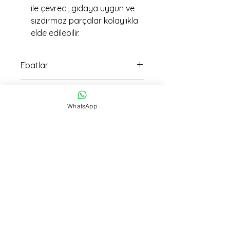
ile çevreci, gıdaya uygun ve
sızdırmaz parçalar kolaylıkla
elde edilebilir.
Ebatlar
12cm uzunluk 15cm genişlik
imalat Ağırlığı
ölçüsündedir
WhatsApp
89 gr
İmalat Süresi
8
Teslimat
15:30 kadar verilen siparişller Aynı
Gün Kargo