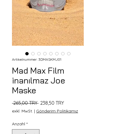
Artikelnummer: 3DMASKMJ01
Mad Max Film
inanılmaz Joe
Maske
Standardpreis
Sale-
 265,00 TRY 
238,50 TRY
Preis
exkl. MwSt.
|
Gönderim Politikamız
Anzahl
*