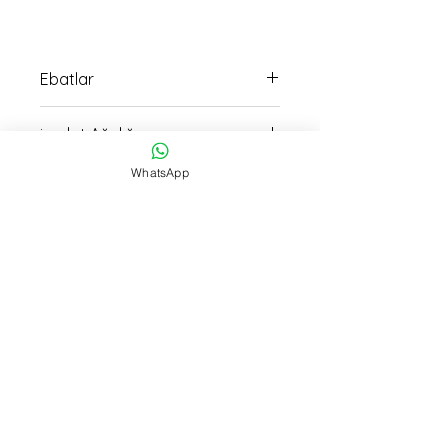
Ebatlar
17cm boy 23cm en ölçüsündedir
imalat Ağırlığı
460 gr
WhatsApp
İmalat Süresi
16 saat
Teslimat
15:30 kadar verilen siparişller Aynı
Gün Kargo