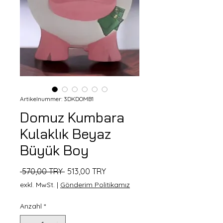
Artikelnummer: 3DKDOMB1
Domuz Kumbara
Kulaklık Beyaz
Büyük Boy
Standardpreis
Sale-
 570,00 TRY 
513,00 TRY
Preis
exkl. MwSt.
|
Gönderim Politikamız
Anzahl
*