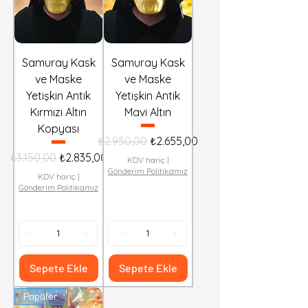
Samuray Kask
Samuray Kask
ve Maske
ve Maske
Yetişkin Antik
Yetişkin Antik
Kırmızı Altın
Mavi Altın
Kopyası
Normal Fiyat
İndirimli Fiyat
₺2.950,00
₺2.655,00
Normal Fiyat
İndirimli Fiyat
₺3.150,00
₺2.835,00
KDV hariç
|
Gönderim Politikamız
KDV hariç
|
Gönderim Politikamız
Sepete Ekle
Sepete Ekle
Popüler