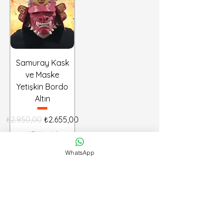
Samuray Kask
ve Maske
Yetişkin Bordo
Altın
Normal Fiyat
İndirimli Fiyat
₺2.950,00
₺2.655,00
KDV hariç
|
Gönderim Politikamız
WhatsApp
Sepete Ekle